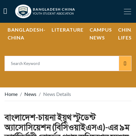
BANGLADESH CHINA
YOUTH STUDENT ASSOCIATION
BANGLADESH-
LITERATURE
CAMPUS
CHINA
CHINA
NEWS
LIFEST
Home
News
News Details
বাংলাদেশ-চায়না ইয়ুথ স্টুডেন্ট
অ্যাসোসিয়েশন (বিসিওয়াইএসএ)-এর ৯ম