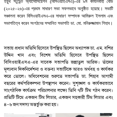
ইয়ুথ স্টুডেন্ট অ্যাসোসিয়েশন (বিসিওয়াইএসএ)-এর ৯ম কার্যনির্বাহী বোর্ড
(২০২৫–২৬)-এর প্রথম সাধারণ সভা সফলভাবে অনুষ্ঠিত হয়েছে। সভাটি
সঞ্চালনা করেন বিসিওয়াইএসএ-এর সাধারণ সম্পাদক আমিরুল ইসলাম এবং
সভাপতিত্ব করেন সংগঠনের সম্মানিত সভাপতি ডা. মো. মনিরুজ্জামান শিহাব।
সভায় প্রধান অতিথি হিসেবে উপস্থিত ছিলেন অধ্যাপক ডা. এম. বশির
উদ্দিন খান এবং বিশেষ অতিথি হিসেবে উপস্থিত ছিলেন
বিসিওয়াইএসএ-এর সাবেক সভাপতি জন্নাতুল আরিফ। তাঁদের
মূল্যবান দিকনির্দেশনা ও বক্তব্য সভাটিকে আরও অর্থবহ ও কার্যকর
করে তোলে। অধিবেশনের শুরুতে সভাপতি ডা. শিহাব আগামী
বছরের কর্মপরিকল্পনা উপস্থাপন করেন। সুশৃঙ্খল ও কার্যকরভাবে
সাংগঠনিক কার্যক্রম পরিচালনার লক্ষ্যে তিনি ৭টি টিম গঠন করেন।
প্রতিটি টিমে একজন টিম লিডার, একজন সহকারী টিম লিডার এবং
৪–৬ জন সদস্য অন্তর্ভুক্ত করা হয়।