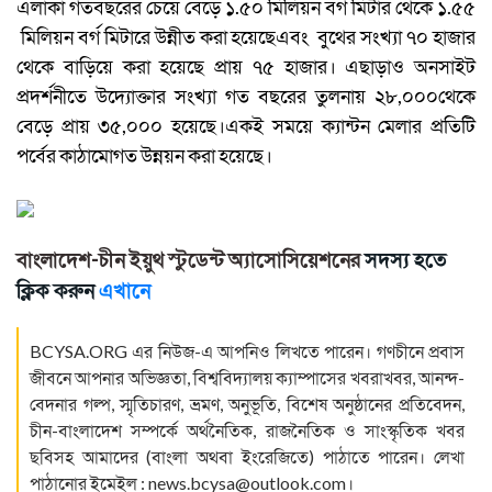
এলাকা গতবছরের চেয়ে বেড়ে ১.৫০ মিলিয়ন বর্গ মিটার থেকে ১.৫৫
মিলিয়ন বর্গ মিটারে উন্নীত করা হয়েছেএবং বুথের সংখ্যা ৭০ হাজার
থেকে বাড়িয়ে করা হয়েছে প্রায় ৭৫ হাজার। এছাড়াও অনসাইট
প্রদর্শনীতে উদ্যোক্তার সংখ্যা গত বছরের তুলনায় ২৮,০০০থেকে
বেড়ে প্রায় ৩৫,০০০ হয়েছে।একই সময়ে ক্যান্টন মেলার প্রতিটি
পর্বের কাঠামোগত উন্নয়ন করা হয়েছে।
বাংলাদেশ-চীন ইয়ুথ স্টুডেন্ট অ্যাসোসিয়েশনের
সদস্য হতে
ক্লিক করুন
এখানে
BCYSA.ORG
এর নিউজ-এ আপনিও লিখতে পারেন। গণচীনে প্রবাস
জীবনে আপনার অভিজ্ঞতা, বিশ্ববিদ্যালয় ক্যাম্পাসের খবরাখবর, আনন্দ-
বেদনার গল্প, স্মৃতিচারণ, ভ্রমণ, অনুভূতি, বিশেষ অনুষ্ঠানের প্রতিবেদন,
চীন-বাংলাদেশ সম্পর্কে অর্থনৈতিক, রাজনৈতিক ও সাংস্কৃতিক খবর
ছবিসহ আমাদের (বাংলা অথবা ইংরেজিতে) পাঠাতে পারেন। লেখা
পাঠানোর ইমেইল :
news.bcysa@outlook.com
।