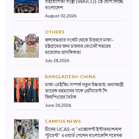
সহযোগিতা সংস্থা (WAICO)-তে যোগ দিচ্ছে
বাংলাদেশ
August 02,2026
OTHERS
জলাবদ্ধতার সংকট থেকে উত্তরণে ঢাকা–
চট্টগ্রামের জন্য চায়নার ঝেংঝৌ শহরের
মডেলের প্রাসঙ্গিকতা
July 28,2026
BANGLADESH-CHINA
ঢাকা-বেইজিং সম্পর্ক নতুন উচ্চতায়: প্রধানমন্ত্রী
তারেক রহমানের সঙ্গে প্রেসিডেন্ট শি
জিনপিংয়ের বৈঠক
June 26,2026
CAMPUS NEWS
চীনের UCAS-এ “এক্সেলেন্ট ইন্টারন্যাশনাল
স্টুডেন্ট” এওয়ার্ড পেলেন বাংলাদেশি গবেষক