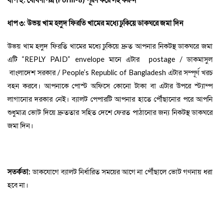
ধাপ ৩: উভয় খাম হলুদ ফিরতি খামের মধ্যে ঢুকিয়ে ডাকঘরে জমা দিন
উভয় খাম হলুদ ফিরতি খামের মধ্যে ঢুকিয়ে দ্রুত আপনার নিকটস্থ ডাকঘরে জমা
এটি
“REPLY PAID” envelope
মানে এটার
postage
/
ডাকমাসুল
বাংলাদেশ সরকার /
People’s Republic of Bangladesh
এটার সম্পূর্ণ খরচ
বহন করবে। আপনাকে পোস্ট অফিসে কোনো টাকা বা এটার উপরে স্ট্যাম্প
লাগানোর দরকার নেই। ব্যালট পেপারটি আপনার হাতে পৌঁছানোর পরে আপনি
শুধুমাত্র ভোট দিয়ে
দ্রুততার সহিত দেশে ফেরত পাঠানোর জন্য নিকটস্থ ডাকঘরে
জমা দিন।
সতর্কতা:
ডাকযোগে ব্যালট
নির্ধারিত সময়ের আগে
না পৌঁছালে ভোট গণনায় ধরা
হবে না
।