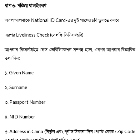
ধাপ ৩: পরিচয় যাচাইকরণ
অ্যাপ আপনাকে
National ID Card
-
এর দুই পাশের ছবি তুলতে বলবে
এরপর
Liveliness Check
(
সেলফি ভিডিও/ছবি)
আপনার রিয়েলটাইম ফেস ভেরিফিকেশন সম্পন্ন হলে, এরপর আপনার বিস্তারিত
তথ্য দিন:
১.
Given Name
২.
Surname
৩.
Passport Number
৪.
NID Number
৫.
Address in
China
(
নির্ভুল এবং পূর্নাঙ্গ ঠিকানা দিন পোস্ট কোড /
Zip Code
সহকারে, যেখানে পোস্টাল ব্যালট পাঠানো হবে)