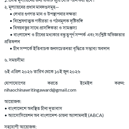
২. মূল্যায়নের প্রধান মানদণ্ডসমূহ—
• লেখার গুণগত মান ও উপস্থাপনার দক্ষতা
• বিশ্লেষণাত্মক গভীরতা ও গঠনমূলক দৃষ্টিভঙ্গি
• বিষয়বস্তুর সাথে প্রাসঙ্গিকতা ও সামঞ্জস্য
• বাংলাদেশ ও চীনের মধ্যকার বন্ধুত্বপূর্ণ সম্পর্ক এবং সংশ্লিষ্ট অভিজ্ঞতার
প্রতিফলন
• চীন সম্পর্কে ইতিবাচক জনসচেতনতা বৃদ্ধিতে সম্ভাব্য অবদান
৬. সময়সীমা
৬ই এপ্রিল ২০২৬ তারিখ থেকে ১০ই জুন ২০২৬
যোগাযোগের করতে ইমেইল করুন:
nihaochinawritingaward@gmail.com
আয়োজক:
• বাংলাদেশে অবস্থিত চীনা দূতাবাস
• অ্যাসোসিয়েশন অব বাংলাদেশ-চায়না অ্যালামনাই (ABCA)
সহযোগী আয়োজক: